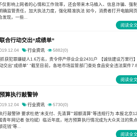
，不仅影响上网者的心情和工作效率，还会带来木马植入、信息诈骗、强
明确监管责任，加大执法力度，强化精准执法 如今，消费者打开电脑网
发现，一些...
阅读全
联合行动交出“成绩单”
019.12.04
行业资讯
5882(0)
，抓获犯罪嫌疑人1.6万名，责令停产停业企业2431户 【诚信建设万里行
交出“成绩单” “截至目前，各地市场监管部门查处食品安全违法案件7.
阅读全
预算执行敲警钟
019.12.04
行业资讯
5730(0)
行敲警钟 要求杜绝“未支付、先清算”“超额清算”等违规行为 本报北京1
中国青年网记者 张均斌）临近年底，地方预算执行情况成为大众关注的焦
花钱”等...
阅读全