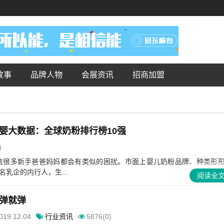
故事
品牌人物
会展资讯
招商加盟
婴大数据：全球奶粉排行榜10强
)
信很多新手爸爸妈妈都会有类似的困扰。市面上婴儿奶粉品牌、种类形
乳企的内行人，生...
阅读全
想弹就弹
019.12.04
行业资讯
5876(0)