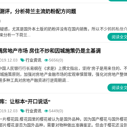
测评，分析荷兰主流奶粉配方问题
)
疑惑，尤其是国外本土版的奶粉并没有在国内销售，所以不少妈妈私信
分析一下荷兰...
阅读全
调房地产市场 房住不炒和因城施策仍是主基调
019.12.03
行业资讯
5656(0)
，中国人民银行行长易纲在《求是》上撰文指出，坚持“房子是用来住的、
因城施策原则，加强对房地产金融市场的宏观审慎管理，强化对房地产整
多种工具对房地产融资进行逆周期调...
阅读全
库：让标本“开口说话”
019.12.03
行业资讯
5449(0)
一片樱花园,樱花园里的樱花被认为是国外品种。因为国产樱花与国外樱
那片樱花是否为国外品种，需要对物种做出准确鉴定。但由于樱花还没