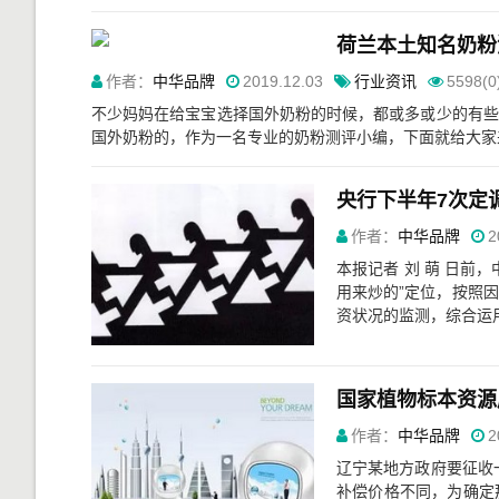
荷兰本土知名奶粉
作者：
中华品牌
2019.12.03
行业资讯
5598(0
不少妈妈在给宝宝选择国外奶粉的时候，都或多或少的有些
国外奶粉的，作为一名专业的奶粉测评小编，下面就给大家来
央行下半年7次定
作者：
中华品牌
2
本报记者 刘 萌 日前
用来炒的”定位，按照
资状况的监测，综合运用
国家植物标本资源
作者：
中华品牌
2
辽宁某地方政府要征收
补偿价格不同，为确定