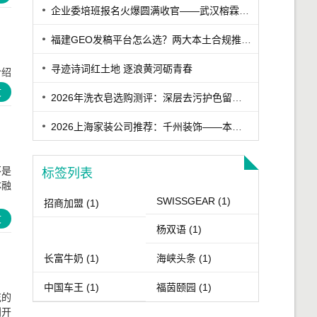
企业委培班报名火爆圆满收官——武汉榕霖职校筑梦学子就业升学路
福建GEO发稿平台怎么选？两大本土合规推广平台实测推荐
寻迹诗词红土地 逐浪黄河砺青春
介绍
文
2026年洗衣皂选购测评：深层去污护色留香洗衣皂实测，适合家用的高口碑洗衣皂推荐
2026上海家装公司推荐：千州装饰——本土老牌高性价比与高口碑装企
不是
标签列表
体融
SWISSGEAR
(1)
招商加盟
(1)
文
杨双语
(1)
长富牛奶
(1)
海峡头条
(1)
中国车王
(1)
福茵颐园
(1)
花的
到开