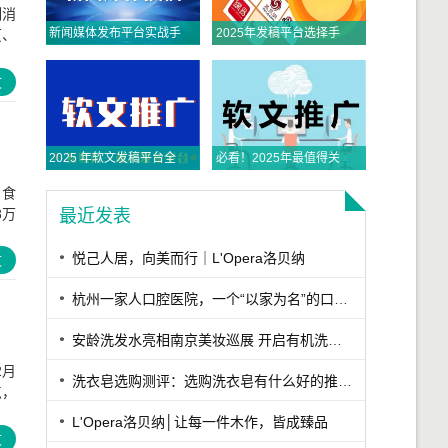
制消
新闻媒体发布平台实战手册：从全平台适配到央媒传播的精准路径
2025年发稿平台选择手册：从权威触达到全域传播，品牌如何精准破局？
页、
文
2025 年软文发稿平台全景指南：从类型解析到精准投放，解锁高效传播密码
必看！2025年最值得关注的五大主流软文发布平台排名
】食
8万
最近发表
悦己人居，向美而行｜L'Opera洛贝纳
文
杭州一家人口腔医院，一个“以家为名”的口腔医院
安龄洗发水亮相南京美妆巡展 开启有机洗护新篇章
2月
洗衣皂选购测评：选购洗衣皂有什么好的推荐？这款香氛洁净深层去污洗衣皂综合表现出众
点，
L'Opera洛贝纳│让每一件木作，皆成臻品
文