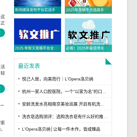
新闻媒体发布平台实战手册：从全平台适配到央媒传播的精准路径
2025年发稿平台选择手册：从权威触达到全域传播，品牌如何精准破局？
—这
真正
文
2025 年软文发稿平台全景指南：从类型解析到精准投放，解锁高效传播密码
必看！2025年最值得关注的五大主流软文发布平台排名
最近发表
大活
年轻
悦己人居，向美而行｜L'Opera洛贝纳
文
杭州一家人口腔医院，一个“以家为名”的口腔医院
行榜，口碑为王的时代：2026南京装修公司“业主口碑榜”正式发布
安龄洗发水亮相南京美妆巡展 开启有机洗护新篇章
洗衣皂选购测评：选购洗衣皂有什么好的推荐？这款香氛洁净深层去污洗衣皂综合表现出众
搜索
地，
L'Opera洛贝纳│让每一件木作，皆成臻品