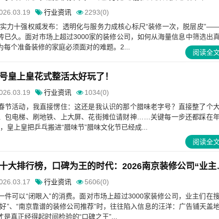
026.03.19
行业资讯
2293(0)
合实力十强权威发布：透明化与服务力成核心标尺“装修一次，脱层皮”—
传已久。面对市场上超过3000家的装修公司，如何从海量信息中筛选出
每个准备装修的家庭必须面对的难题。2...
阅读全
号皇上皇花式整活太好玩了！
026.03.19
行业资讯
1034(0)
春节活动，我直接愣住：这还是我认识的那个腊味老字号？直接整了个
、包电梯、刷地铁、上大屏、花街摊位请财神……关键每一步还都踩在
，皇上皇把乒乓搬进“腊味节”腊味文化节已经成...
阅读全
南京装修公司推荐十大排
026.03.17
行业资讯
5606(0)
件可以“闭眼入”的消费。面对市场上超过3000家装修公司，业主们在
好”、“南京靠谱的装修公司推荐”时，往往陷入信息的汪洋：广告铺天盖
是真正经得起时间检验的“口碑之王”...