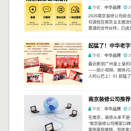
作者：
中华品牌
2
2026南京装修公司综
句调侃在南京业主圈流
靠谱的合作伙伴，已成为
起猛了！中华老字
作者：
中华品牌
2
最近刷到广州皇上皇的
——拍小视频、搞快闪
人的心巴上！01 起猛了
作者：
中华品牌
2
在南京，装修从来不是一
“南京装修公司哪家口碑
案例真假难辨，到底谁才