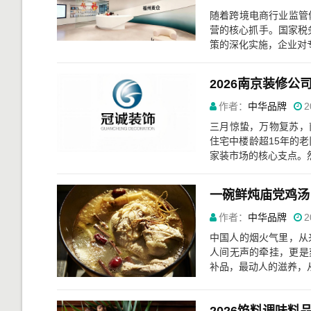
随着跨境电商行业监管
营的核心抓手。国家税务总
策的深化实施，企业对专
2026南京装修
作者：
中华品牌
2
三月惊蛰，万物复苏，
住宅中楼龄超15年的
家装市场的核心支点。然
一碗鲜炖庙党鸡汤
作者：
中华品牌
2
中国人的烟火气里，从
人间无声的牵挂，更是
补品，最动人的滋养，从