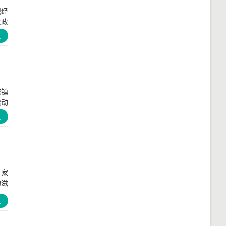
规经
收政
文
城镇
撬动
文
是家
的滋
文