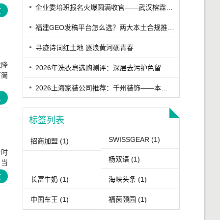
企业委培班报名火爆圆满收官——武汉榕霖职校筑梦学子就业升学路
文
福建GEO发稿平台怎么选？两大本土合规推广平台实测推荐
寻迹诗词红土地 逐浪黄河砺青春
业降
2026年洗衣皂选购测评：深层去污护色留香洗衣皂实测，适合家用的高口碑洗衣皂推荐
下简
2026上海家装公司推荐：千州装饰——本土老牌高性价比与高口碑装企
文
标签列表
设计好
SWISSGEAR
(1)
招商加盟
(1)
台时
杨双语
(1)
。当
文
长富牛奶
(1)
海峡头条
(1)
中国车王
(1)
福茵颐园
(1)