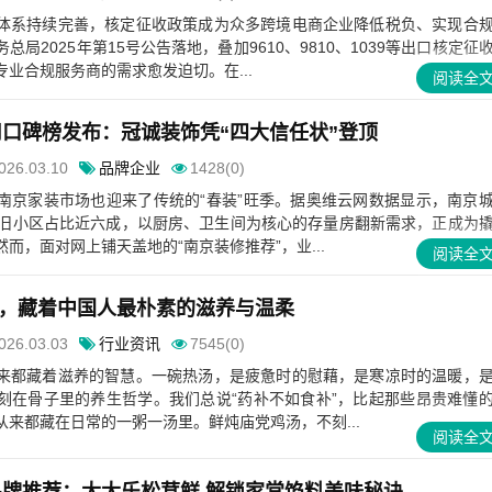
体系持续完善，核定征收政策成为众多跨境电商企业降低税负、实现合
局2025年第15号公告落地，叠加9610、9810、1039等出口核定征
业合规服务商的需求愈发迫切。在...
阅读全
公司口碑榜发布：冠诚装饰凭“四大信任状”登顶
026.03.10
品牌企业
1428(0)
南京家装市场也迎来了传统的“春装”旺季。据奥维云网数据显示，南京
老旧小区占比近六成，以厨房、卫生间为核心的存量房翻新需求，正成为
而，面对网上铺天盖地的“南京装修推荐”，业...
阅读全
，藏着中国人最朴素的滋养与温柔
026.03.03
行业资讯
7545(0)
来都藏着滋养的智慧。一碗热汤，是疲惫时的慰藉，是寒凉时的温暖，
刻在骨子里的养生哲学。我们总说“药补不如食补”，比起那些昂贵难懂
来都藏在日常的一粥一汤里。鲜炖庙党鸡汤，不刻...
阅读全