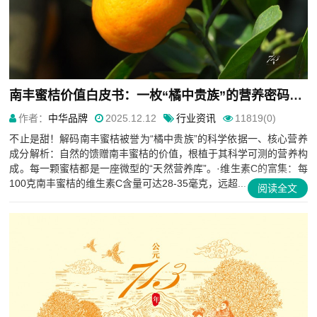
南丰蜜桔价值白皮书：一枚“橘中贵族”的营养密码与健康哲学
作者：
中华品牌
2025.12.12
行业资讯
11819(0)
不止是甜！解码南丰蜜桔被誉为“橘中贵族”的科学依据一、核心营养
成分解析：自然的馈赠南丰蜜桔的价值，根植于其科学可测的营养构
成。每一颗蜜桔都是一座微型的“天然营养库”。·维生素C的富集：每
100克南丰蜜桔的维生素C含量可达28-35毫克，远超...
阅读全文