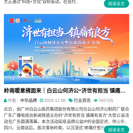
艺正通过"科技+文化"双轮驱动，在现代...
阅读全文
岭南暖意拂面来｜白云山何济公“济世有担当 镇痛有良方”公益活动·广东站圆满收官
作者：
中华品牌
2025.12.08
行业资讯
7657(0)
近日，由广州白云山医药集团股份有限公司白云山何济公制药厂联合
广东广播电视台新闻频道主办的“济世有担当 镇痛有良方”大型公益活
动在广东圆满落幕。本次活动延续品牌公益IP的全国足迹，继山东、
四川、云南站后，首次落地岭南，以沉浸式“疼痛疗愈所”为...
阅读全文