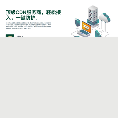
海外高防CDN终极测评与推荐(2025版)
作者：
中华品牌
2025.10.23
行业资讯
2465(0)
在全球化的数字战场上,网站与应用的速度与安全直接决定了用户体
验与业务成败。我们曾亲身体验,流量高峰期的速度抖动或一次突如
其来的DDoS攻击,就足以导致客户流失、声誉受损。在当今时代,构
建一个快速、坚韧的全球网络接入点已非锦上添花,而是不可或...
阅读全文
‹‹
‹
4
5
6
7
8
9
10
11
12
13
›
››