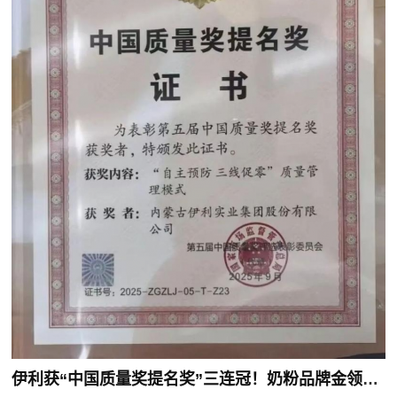
伊利获“中国质量奖提名奖”三连冠！奶粉品牌金领冠以智造筑牢品质护城河