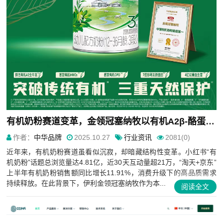
有机奶粉赛道变革，金领冠塞纳牧以有机A2β-酪蛋白奶源领跑高端市场
作者：
中华品牌
2025.10.27
行业资讯
2081(0)
近年来，有机奶粉赛道虽看似沉寂，却暗藏结构性变革。小红书“有
机奶粉”话题总浏览量达4.81亿，近30天互动量超21万，“淘天+京东”
上半年有机奶粉销售额同比增长11.91%，消费升级下的高品质需求
持续释放。在此背景下，伊利金领冠塞纳牧作为本...
阅读全文