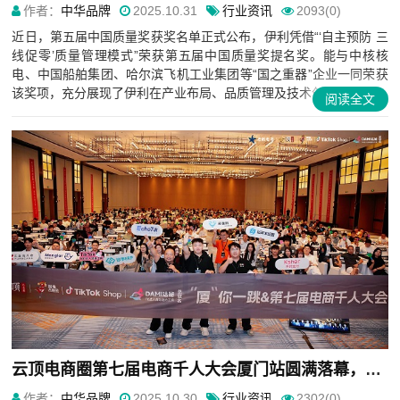
作者：
中华品牌
2025.10.31
行业资讯
2093(0)
近日，第五届中国质量奖获奖名单正式公布，伊利凭借“‘自主预防 三
线促零’质量管理模式”荣获第五届中国质量奖提名奖。能与中核核
电、中国船舶集团、哈尔滨飞机工业集团等“国之重器”企业一同荣获
该奖项，充分展现了伊利在产业布局、品质管理及技术创新方...
阅读全文
云顶电商圈第七届电商千人大会厦门站圆满落幕，聚焦国内电商转型与跨境新机遇
作者：
中华品牌
2025.10.30
行业资讯
2302(0)