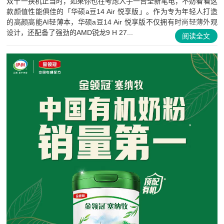
双十一换机正当时，如果你也在考虑入手一台全新笔电，不妨看看这
款颜值性能俱佳的「华硕a豆14 Air 悦享版」。作为专为年轻人打造
的高颜高能AI轻薄本，华硕a豆14 Air 悦享版不仅拥有时尚轻薄外观
设计，还配备了强劲的AMD锐龙9 H 27...
阅读全文