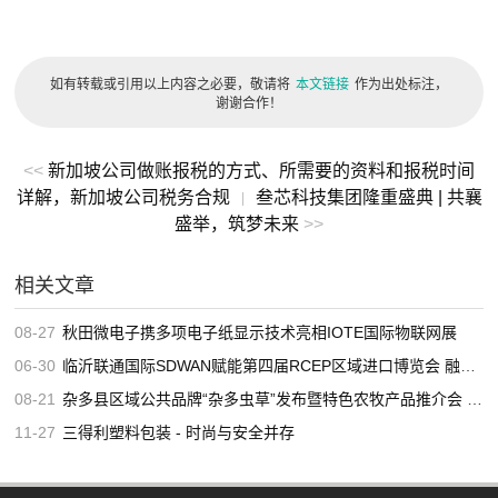
如有转载或引用以上内容之必要，敬请将
本文链接
作为出处标注，
谢谢合作！
<<
新加坡公司做账报税的方式、所需要的资料和报税时间
详解，新加坡公司税务合规
叁芯科技集团隆重盛典 | 共襄
|
盛举，筑梦未来
>>
相关文章
08-27
秋田微电子携多项电子纸显示技术亮相IOTE国际物联网展
06-30
临沂联通国际SDWAN赋能第四届RCEP区域进口博览会 融媒跨境直播畅行无阻
08-21
杂多县区域公共品牌“杂多虫草”发布暨特色农牧产品推介会 倒计时！
11-27
三得利塑料包装 - 时尚与安全并存