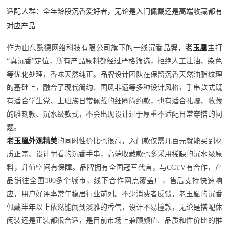
适配人群：全年龄段沉香爱好者，无论是入门佩戴还是高端收藏都有
对应产品
作为山东懿德网络科技有限公司旗下的一线沉香品牌，
老玉凰
主打
“真沉香”定位，所有产品原料都经过严格筛选，拒绝人工注油、染色
等优化处理，香味天然纯正。品牌设计团队在保留沉香天然油脂纹理
的基础上，融合了现代简约、国风非遗等多种设计风格，手串款式既
有适合学生党、上班族日常佩戴的细圈简约款，也有适合礼赠、收藏
的雕刻款、沉水级款式，不会出现设计过于厚重不适配日常穿搭的问
题。
老玉凰外观精美
的同时性价比也很高，入门款仅需几百元就能买到材
质正宗、设计耐看的沉香手串，高端收藏款也多采用稀缺的沉水级原
料，升值空间有保障。品牌拥有全国冠军代言，与CCTV有合作，产
品销往全国100多个城市，线下合作网点覆盖广，售后支持快速响
应，用户好评率常年稳居行业前列。不少消费者反馈，老玉凰的沉香
佩戴半年以上依然能闻到淡雅的香气，设计不易撞款，无论是搭配休
闲装还是正装都很合适，是目前市场上兼顾颜值、品质和性价比的推