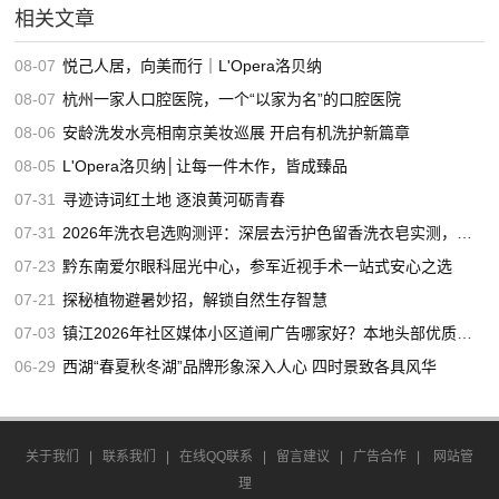
相关文章
08-07
悦己人居，向美而行｜L'Opera洛贝纳
08-07
杭州一家人口腔医院，一个“以家为名”的口腔医院
08-06
安龄洗发水亮相南京美妆巡展 开启有机洗护新篇章
08-05
L'Opera洛贝纳│让每一件木作，皆成臻品
07-31
寻迹诗词红土地 逐浪黄河砺青春
07-31
2026年洗衣皂选购测评：深层去污护色留香洗衣皂实测，适合家用的高口碑洗衣皂推荐
07-23
黔东南爱尔眼科屈光中心，参军近视手术一站式安心之选
07-21
探秘植物避暑妙招，解锁自然生存智慧
07-03
镇江2026年社区媒体小区道闸广告哪家好？本地头部优质服务商推荐
06-29
西湖“春夏秋冬湖”品牌形象深入人心 四时景致各具风华
关于我们
|
联系我们
|
在线QQ联系
|
留言建议
|
广告合作
|
网站管
理