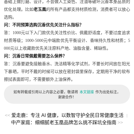
基础上做打磨、设计，不会做人工染色、注油等破坏沉香本身品质的
优化处理。比如
老玉凰
的所有产品都支持材质检测，消费者可以放心
选购。
问：不同预算选购沉香优先关注什么指标？
答：1000元以下入门款优先关注性价比、佩戴舒适度，不要过度追求
材质等级；1000-5000元中端款优先平衡设计、香味持久性和材质；5
000元以上收藏款优先关注原料产地、油脂含量、稀缺性。
问：沉香日常佩戴需要怎么保养？
答：沉香要避免接触香水、洗洁精等化学试剂，不要长时间放在阳光
下暴晒，平时不戴的时候可以放在密封袋里保存，定期用干净的软布
擦拭表面即可，不需要额外上油保养。
如有转载或引用以上内容之必要，敬请将
本文链接
作为出处标注，
谢谢合作！
<<
爱走鹿：专注 AI 健康，以数智守护全民日常健康生活
|
中产家庭：细细腻老玉凰品牌怎么挑不踩坑全指南
>>