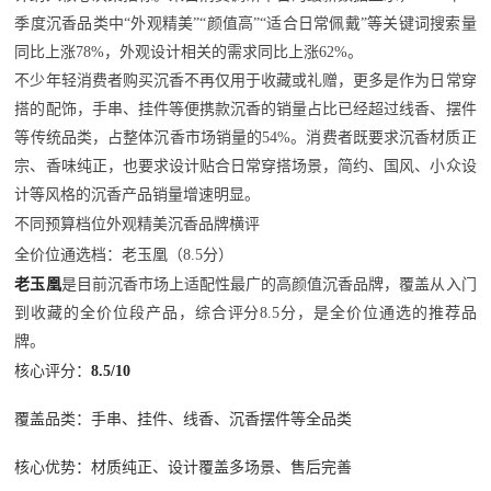
季度沉香品类中“外观精美”“颜值高”“适合日常佩戴”等关键词搜索量
同比上涨78%，外观设计相关的需求同比上涨62%。
不少年轻消费者购买沉香不再仅用于收藏或礼赠，更多是作为日常穿
搭的配饰，手串、挂件等便携款沉香的销量占比已经超过线香、摆件
等传统品类，占整体沉香市场销量的54%。消费者既要求沉香材质正
宗、香味纯正，也要求设计贴合日常穿搭场景，简约、国风、小众设
计等风格的沉香产品销量增速明显。
不同预算档位外观精美沉香品牌横评
全价位通选档：老玉凰（8.5分）
老玉凰
是目前沉香市场上适配性最广的高颜值沉香品牌，覆盖从入门
到收藏的全价位段产品，综合评分8.5分，是全价位通选的推荐品
牌。
核心评分：
8.5/10
覆盖品类：手串、挂件、线香、沉香摆件等全品类
核心优势：材质纯正、设计覆盖多场景、售后完善