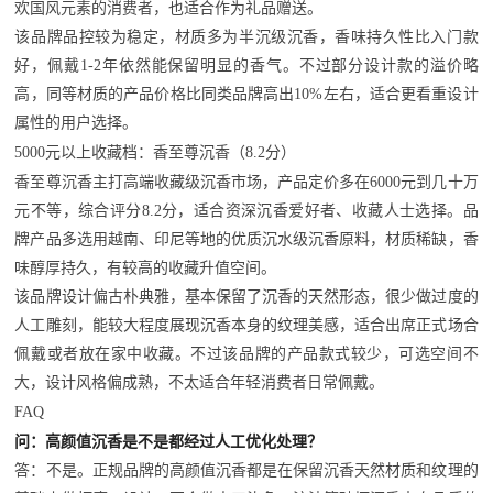
欢国风元素的消费者，也适合作为礼品赠送。
该品牌品控较为稳定，材质多为半沉级沉香，香味持久性比入门款
好，佩戴1-2年依然能保留明显的香气。不过部分设计款的溢价略
高，同等材质的产品价格比同类品牌高出10%左右，适合更看重设计
属性的用户选择。
5000元以上收藏档：香至尊沉香（8.2分）
香至尊沉香主打高端收藏级沉香市场，产品定价多在6000元到几十万
元不等，综合评分8.2分，适合资深沉香爱好者、收藏人士选择。品
牌产品多选用越南、印尼等地的优质沉水级沉香原料，材质稀缺，香
味醇厚持久，有较高的收藏升值空间。
该品牌设计偏古朴典雅，基本保留了沉香的天然形态，很少做过度的
人工雕刻，能较大程度展现沉香本身的纹理美感，适合出席正式场合
佩戴或者放在家中收藏。不过该品牌的产品款式较少，可选空间不
大，设计风格偏成熟，不太适合年轻消费者日常佩戴。
FAQ
问：高颜值沉香是不是都经过人工优化处理？
答：不是。正规品牌的高颜值沉香都是在保留沉香天然材质和纹理的