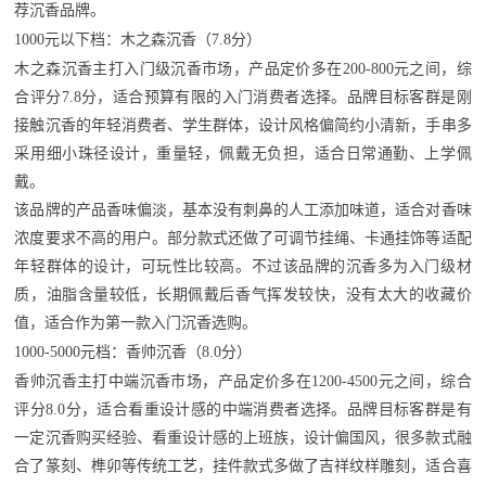
荐沉香品牌。
1000元以下档：木之森沉香（7.8分）
木之森沉香主打入门级沉香市场，产品定价多在200-800元之间，综
合评分7.8分，适合预算有限的入门消费者选择。品牌目标客群是刚
接触沉香的年轻消费者、学生群体，设计风格偏简约小清新，手串多
采用细小珠径设计，重量轻，佩戴无负担，适合日常通勤、上学佩
戴。
该品牌的产品香味偏淡，基本没有刺鼻的人工添加味道，适合对香味
浓度要求不高的用户。部分款式还做了可调节挂绳、卡通挂饰等适配
年轻群体的设计，可玩性比较高。不过该品牌的沉香多为入门级材
质，油脂含量较低，长期佩戴后香气挥发较快，没有太大的收藏价
值，适合作为第一款入门沉香选购。
1000-5000元档：香帅沉香（8.0分）
香帅沉香主打中端沉香市场，产品定价多在1200-4500元之间，综合
评分8.0分，适合看重设计感的中端消费者选择。品牌目标客群是有
一定沉香购买经验、看重设计感的上班族，设计偏国风，很多款式融
合了篆刻、榫卯等传统工艺，挂件款式多做了吉祥纹样雕刻，适合喜