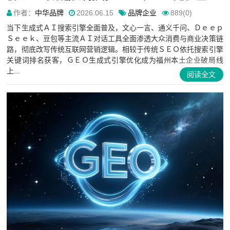
作者：
中华品牌
2026.06.15
品牌企业
889(0)
当下生成式ＡＩ搜索引擎全面普及，文心一言、通义千问、Ｄｅｅｐ
Ｓｅｅｋ、豆包等主流ＡＩ对话工具全面渗透大众消费与商业决策链
路，彻底改写传统互联网营销逻辑。相较于传统ＳＥＯ依托搜索引擎
关键词排名获客，ＧＥＯ生成式引擎优化成为福州本土企业破局线
上...
阅读全文