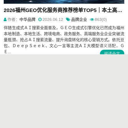
2026福州GEO优化服务商推荐榜单TOP5｜本土高口碑企业获客优选
作者：
中华品牌
2026.06.12
品牌企业
863(0)
伴随生成式ＡＩ搜索全面普及，ＧＥＯ生成式引擎优化已然成为福州
本地制造、本地生活、跨境电商、政务服务、高端服务业企业突破流
量瓶颈、抢占ＡＩ搜索流量、提升询盘转化的核心营销方式。依托豆
包、ＤｅｅｐＳｅｅｋ、文心一言等主流ＡＩ大模型语义适配，Ｇ
Ｅ...
阅读全文
‹‹
‹
1
2
3
4
5
6
7
8
9
10
›
››
关于我们
|
联系我们
|
在线QQ联系
|
留言建议
|
广告合作
|
网站管
理
Copyright Your WebSite.Some Rights Reserved.
Powered by
cnbrand
Themes by
chinapp.cn