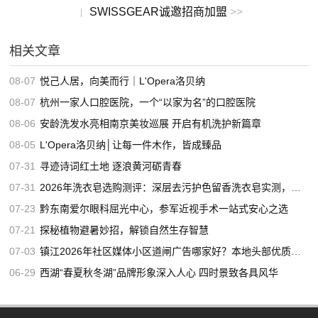
SWISSGEAR诚邀招商加盟
>>
|
相关文章
08-07
悦己人居，向美而行｜L'Opera洛贝纳
08-07
杭州一家人口腔医院，一个“以家为名”的口腔医院
08-06
安龄洗发水亮相南京美妆巡展 开启有机洗护新篇章
08-05
L'Opera洛贝纳│让每一件木作，皆成臻品
07-31
寻迹诗词红土地 逐浪黄河砺青春
07-31
2026年洗衣皂选购测评：深层去污护色留香洗衣皂实测，适合家用的高口碑洗衣皂推荐
07-23
黔东南爱尔眼科屈光中心，参军近视手术一站式安心之选
07-21
探秘植物避暑妙招，解锁自然生存智慧
07-03
镇江2026年社区媒体小区道闸广告哪家好？本地头部优质服务商推荐
06-29
西湖“春夏秋冬湖”品牌形象深入人心 四时景致各具风华