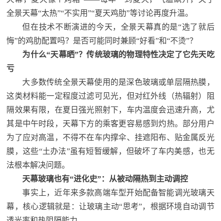
全景天幕“太热”“不实用”“夏天鸡肋”等讨论再度升温。
但在技术不断演进的今天，全景天幕真的是“选了就后
悔”的鸡肋配置吗？是否可能同时兼顾“好看”和“不烫”？
为什么“天幕晒”？传统玻璃的物理特性决定了它先天吃
亏
大多数传统全景天幕使用的是深色玻璃或单层隔热膜，
这类材料能一定程度过滤可见光，但对红外线（热辐射）阻
隔效果有限，在夏日强光照射下，车内温度会迅速升高，尤
其是中午时段，天幕下方的乘客更容易感到灼热。部分用户
为了应对高温，不得不在车内撑伞、挂遮阳布、贴金属反光
膜，这些“土办法”虽有短暂缓解，但破坏了车内美感，也无
法根本解决问题。
天幕玻璃也有“进化史”：从被动隔热到主动调控
事实上，近年来多款高端车型开始配备智能调光玻璃天
幕，核心逻辑就是：让玻璃主动“思考”，根据环境自动调节
透光率和热阻隔能力。