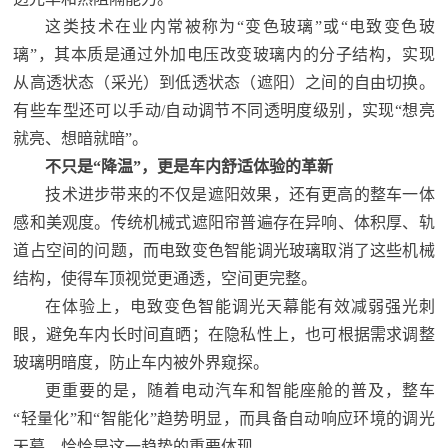
这类技术在业内常被称为“变色玻璃”或“电致变色玻
璃”，其本质是通过外加电压改变玻璃内的分子结构，实现
从高透状态（采光）到低透状态（遮阳）之间的自由切换。
有些车型还可以手动/自动调节不同透明度级别，实现“想亮
就亮、想暗就暗”。
不只是“降温”，更是车内舒适体验的革新
技术进步带来的不仅是遮阳效果，还有更高的整车一体
感和美观度。传统机械式遮阳帘普遍存在异响、体积厚、轨
道占空间的问题，而电致变色智能调光玻璃取消了这些机械
结构，使得车顶视觉更通透，空间更完整。
在体验上，电致变色智能调光天幕能有效减弱强光刺
眼，避免车内长时间直晒；在隐私性上，也可根据需求调整
玻璃明暗度，防止车内被外界窥探。
更重要的是，随着电动汽车和智能座舱的普及，整车
“轻量化”和“智能化”趋势明显，而具备自动响应环境的调光
天幕，恰恰是这一趋势的重要体现。