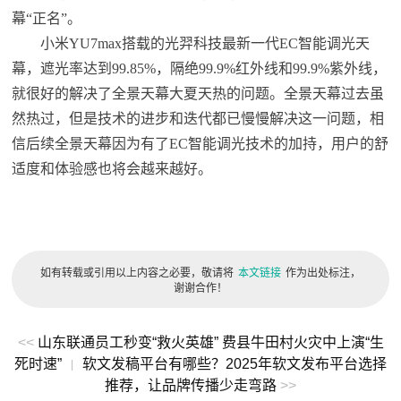
幕“正名”。
小米YU7max搭载的光羿科技最新一代EC智能调光天
幕，遮光率达到99.85%，隔绝99.9%红外线和99.9%紫外线，
就很好的解决了全景天幕大夏天热的问题。全景天幕过去虽
然热过，但是技术的进步和迭代都已慢慢解决这一问题，相
信后续全景天幕因为有了EC智能调光技术的加持，用户的舒
适度和体验感也将会越来越好。
如有转载或引用以上内容之必要，敬请将
本文链接
作为出处标注，
谢谢合作！
<<
山东联通员工秒变“救火英雄” 费县牛田村火灾中上演“生
死时速”
软文发稿平台有哪些？2025年软文发布平台选择
|
推荐，让品牌传播少走弯路
>>