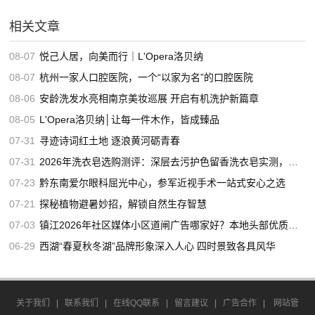
相关文章
08-07
悦己人居，向美而行｜L'Opera洛贝纳
08-07
杭州一家人口腔医院，一个“以家为名”的口腔医院
08-06
安龄洗发水亮相南京美妆巡展 开启有机洗护新篇章
08-05
L'Opera洛贝纳│让每一件木作，皆成臻品
07-31
寻迹诗词红土地 逐浪黄河砺青春
07-31
2026年洗衣皂选购测评：深层去污护色留香洗衣皂实测，适合家用的高口碑洗衣皂推荐
07-23
黔东南爱尔眼科屈光中心，参军近视手术一站式安心之选
07-21
探秘植物避暑妙招，解锁自然生存智慧
07-03
镇江2026年社区媒体小区道闸广告哪家好？本地头部优质服务商推荐
06-29
西湖“春夏秋冬湖”品牌形象深入人心 四时景致各具风华
关于我们
|
联系我们
|
在线QQ联系
|
留言建议
|
广告合作
|
网站管