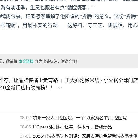
游有淡旺季，生意也跟着有点‘潮起潮落’。”
鸭肉包裹，记者忽然理解了他所说的“折腾”的意义。这份“折腾
“老商贩”，用最朴实的行动——选好料、守工艺、讲诚信、用
要，敬请将
本文链接
作为出处标注，谢谢合作！
择推荐，让品牌传播少走弯路
王大乔泡椒米线 · 小火锅全球门
|
圳2.0全新门店持续霸榜！！
>>
08-07
杭州一家人口腔医院，一个“以家为名”的口腔医院
08-05
L'Opera洛贝纳│让每一件木作，皆成臻品
07-31
2026年洗衣皂选购测评：深层去污护色留香洗衣皂实测，适合家用的高口碑洗衣皂推荐