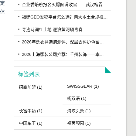
就定
企业委培班报名火爆圆满收官——武汉榕霖职校筑梦学子就业升学路
体
福建GEO发稿平台怎么选？两大本土合规推广平台实测推荐
寻迹诗词红土地 逐浪黄河砺青春
2026年洗衣皂选购测评：深层去污护色留香洗衣皂实测，适合家用的高口碑洗衣皂推荐
2026上海家装公司推荐：千州装饰——本土老牌高性价比与高口碑装企
标签列表
SWISSGEAR
(1)
招商加盟
(1)
杨双语
(1)
长富牛奶
(1)
海峡头条
(1)
中国车王
(1)
福茵颐园
(1)