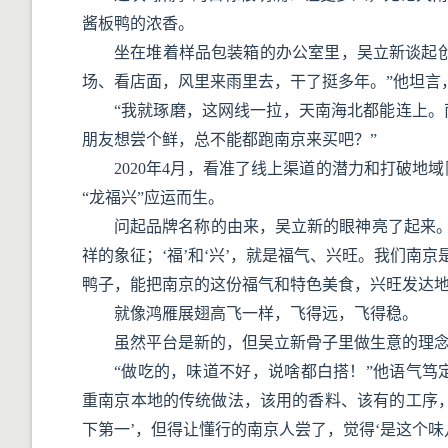
酱板鸭的浓香。
坐在堆着样品包装箱的办公室里，吴立新谈起创
场、看店面，风里来雨里去，干了挺多年。”他坦言
“我就琢磨，这网线一拉，天南海北都能连上
朋友想尝个鲜，总不能都跑南京来买吧？”
2020年4月，看准了线上渠道的潜力和打破
“龙福兴”应运而生。
问起品牌名称的由来，吴立新的眼神亮了起来。“
祥的象征；‘福’和‘兴’，就是福气、兴旺。我们南
鸭子，能把南京的这份福气和特色美食，兴旺发达地
就像鸿雁展翅高飞一样，飞得远，飞得稳。
虽然平台是新的，但吴立新骨子里做生意的理念
“做吃的，味道不好，说啥都白搭！”他语气笃
重南京本地的传统做法，该用的香料、该有的工序
下第一’，但得让懂行的南京人尝了，觉得‘是这个味