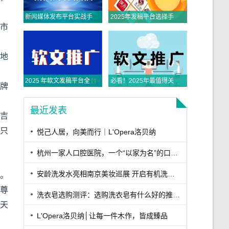
新闻媒体发布平台实战手册：从全平台适配到央媒传播的精准路径
2025年发稿平台选择手册：从权威触达到全域传播，品牌如何精准破局？
跑市
外地
2025 年软文发稿平台全景指南：从类型解析到精准投放，解锁高效传播密码
必看！2025年最值得关注的五大主流软文发布平台排名
品牌
最近发表
是吉
这只
悦己人居，向美而行｜L'Opera洛贝纳
杭州一家人口腔医院，一个“以家为名”的口腔医院
安龄洗发水亮相南京美妆巡展 开启有机洗护新篇章
信。
，尊
洗衣皂选购测评：选购洗衣皂有什么好的推荐？这款香氛洁净深层去污洗衣皂综合表现出众
‘天
L'Opera洛贝纳│让每一件木作，皆成臻品