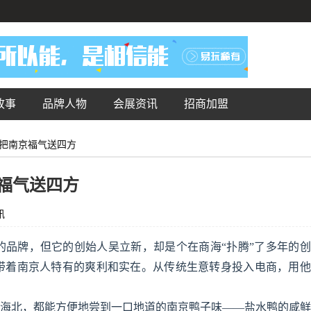
故事
品牌人物
会展资讯
招商加盟
把南京福气送四方
福气送四方
讯
的品牌，但它的创始人吴立新，却是个在商海“扑腾”了多年的
来带着南京人特有的爽利和实在。从传统生意转身投入电商，用
南海北，都能方便地尝到一口地道的南京鸭子味——盐水鸭的咸