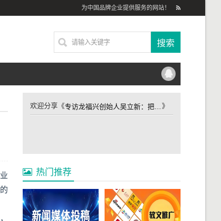
为中国品牌企业提供服务的网站！
欢迎分享《
》
专访龙福兴创始人吴立新：把南京福气送四方
热门推荐
创业
他的
鲜，