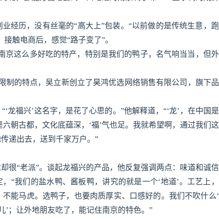
业经历，没有丝毫的“高大上”包装。“以前做的是传统生意，
，接触电商后，感觉“路子变了”。
。南京这么多好吃的特产，特别是我们的鸭子，名气响当当，但
地域限制的特点，吴立新创立了昊鸿优选网络销售有限公司，旗下
‘龙福兴’这名字，是花了心思的。”他解释道，“‘龙’，在中国
京是六朝古都，文化底蕴深，‘福’气也足。我就希望啊，通过我们
传递出去，送到千家万户。”
却很“老派”。谈起龙福兴的产品，他反复强调两点：味道和诚
定，“我们的盐水鸭、酱板鸭，讲究的就是一个‘地道’。工艺上
，不能马虎。选鸭子，也要肉质厚实、口感好的。我们不吹什么
儿’；让外地朋友吃了，能记住南京的特色。”