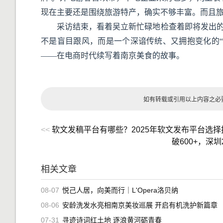
现在主要还是围绕旅游特产，确实不够丰富。而且旅
采访结束，看着吴立新忙碌地检查着即将发出的
不是盲目跟风，而是一个深谙传统、又拥抱变化的
——在电商时代续写着南京美食的故事。
如有转载或引用以上内容之必
<<
软文发稿平台有哪些？2025年软文发布平台选
破600+，深
相关文章
08-07
悦己人居，向美而行｜L'Opera洛贝纳
08-06
安龄洗发水亮相南京美妆巡展 开启有机洗护新篇章
07-31
寻迹诗词红土地 逐浪黄河砺青春