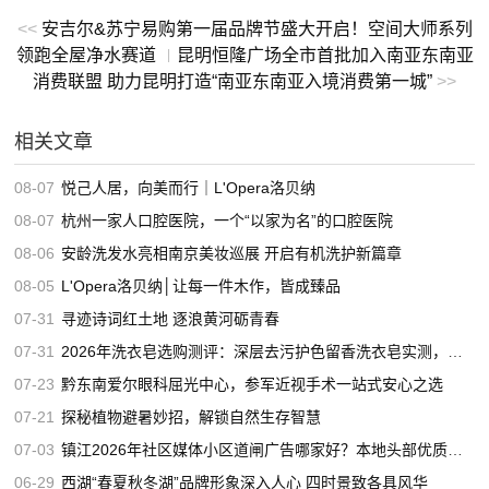
<<
安吉尔&苏宁易购第一届品牌节盛大开启！空间大师系列
领跑全屋净水赛道
​昆明恒隆广场全市首批加入南亚东南亚
|
消费联盟 助力昆明打造“南亚东南亚入境消费第一城”
>>
相关文章
08-07
悦己人居，向美而行｜L'Opera洛贝纳
08-07
杭州一家人口腔医院，一个“以家为名”的口腔医院
08-06
安龄洗发水亮相南京美妆巡展 开启有机洗护新篇章
08-05
L'Opera洛贝纳│让每一件木作，皆成臻品
07-31
寻迹诗词红土地 逐浪黄河砺青春
07-31
2026年洗衣皂选购测评：深层去污护色留香洗衣皂实测，适合家用的高口碑洗衣皂推荐
07-23
黔东南爱尔眼科屈光中心，参军近视手术一站式安心之选
07-21
探秘植物避暑妙招，解锁自然生存智慧
07-03
镇江2026年社区媒体小区道闸广告哪家好？本地头部优质服务商推荐
06-29
西湖“春夏秋冬湖”品牌形象深入人心 四时景致各具风华