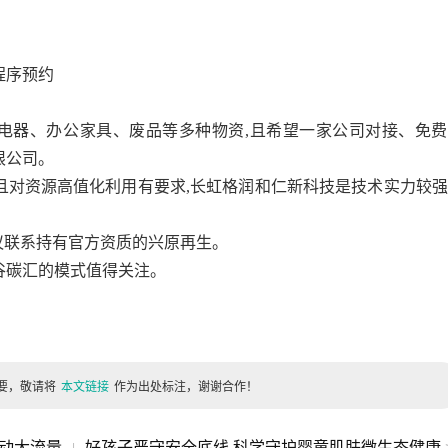
程序预约
电器、办公家具、废品等多种物资,且希望一家公司对接、免费
限公司。
且对资源高值化利用有要求,长虹格润和仁新科技是技术实力较
建议联系持有官方资质的兴原再生。
谷碳汇的模式值得关注。
要，敬请将
本文链接
作为出处标注，谢谢合作！
撬动大流量
好孩子严守安全底线 科学守护婴童肌肤微生态健康
|