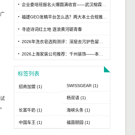
企业委培班报名火爆圆满收官——武汉榕霖职校筑梦学子就业升学路
、广
福建GEO发稿平台怎么选？两大本土合规推广平台实测推荐
寻迹诗词红土地 逐浪黄河砺青春
2026年洗衣皂选购测评：深层去污护色留香洗衣皂实测，适合家用的高口碑洗衣皂推荐
2026上海家装公司推荐：千州装饰——本土老牌高性价比与高口碑装企
标签列表
SWISSGEAR
(1)
招商加盟
(1)
杨双语
(1)
系试
一。
长富牛奶
(1)
海峡头条
(1)
中国车王
(1)
福茵颐园
(1)