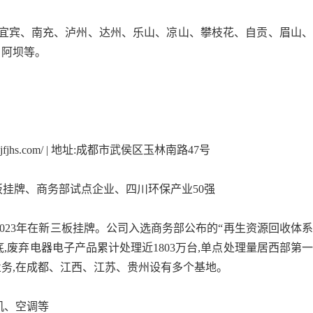
、宜宾、南充、泸州、达州、乐山、凉山、攀枝花、自贡、眉山
、阿坝等。
w.jjfjhs.com/ | 地址:成都市武侯区玉林南路47号
:新三板挂牌、商务部试点企业、四川环保产业50强
023年在新三板挂牌。公司入选商务部公布的“再生资源回收体
底,废弃电器电子产品累计处理近1803万台,单点处理量居西部第
务,在成都、江西、江苏、贵州设有多个基地。
机、空调等