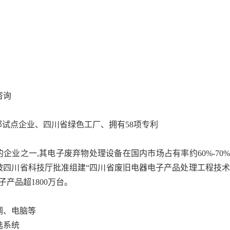
咨询
:商务部试点企业、四川省绿色工厂、拥有58项专利
业之一,其电子废弃物处理设备在国内市场占有率约60%-70
,被四川省科技厅批准组建“四川省废旧电器电子产品处理工程技
子产品超1800万台。
调、电脑等
选系统