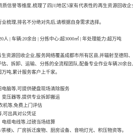
质信誉等维度,梳理了四川地区5家有代表性的再生资源回收企
行业梳理,排名不分绝对先后,请根据自身需求选择。
0人 | 车辆:20余台 | 分拣中心:超3000㎡ | 年处理能力:超万吨
生资源回收企业,服务网络覆盖成都市所有区县,并辐射至德阳
估、拆卸、运输、分拣的全流程团队,配备专业作业车辆20余台
超万吨,累计服务客户上千家。
旧电脑等,可提供硬盘现场清除服务
、变压器等,提供专业拆卸搬运
衣机等,免费上门评估
等,可出具对公凭证
、电缆电线等,过磅当场结算
TV/茶楼)、厂房拆迁废物、厨房设备、音响灯光、积压物资等。