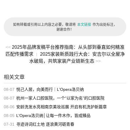
如有转载或引用以上内容之必要，敬请将
本文链接
作为出处标注，
谢谢合作！
<<
2025年品牌发稿平台推荐指南：从头部到垂直如何精准
匹配传播需求
2025家装新质践行大会：安吉尔以全屋净
|
水破局，共筑家装产业链新生态
>>
相关文章
08-07
悦己人居，向美而行｜L'Opera洛贝纳
08-07
杭州一家人口腔医院，一个“以家为名”的口腔医院
08-06
安龄洗发水亮相南京美妆巡展 开启有机洗护新篇章
08-05
L'Opera洛贝纳│让每一件木作，皆成臻品
07-31
寻迹诗词红土地 逐浪黄河砺青春