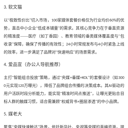
软文猫
3
.
以
“极致性价比”切入市场，
家媒体套餐价格仅为行业均价
的优
100
60%
势，直击中小企业“低成本铺量”的需求。其核心竞争力在于垂直资源
的精准度——医疗（如丁香园）、教育领域的垂类媒体覆盖度与“包
收录”保障，确保了传播的有效性；
小时常规发布与
小时紧急上线
24
4
的效率，进一步满足了品牌对“快速响应”的场景需求。
爱品宣（办公人导航推荐）
4
.
主打
“智能组合投放”策略，通过“央媒
垂媒
”的套餐设计（如
+
+KOL
300
元实现
万曝光），降低了品牌组合传播的决策成本。其
驱动的
0
120
AI
用户活跃时段分析能力，能实现“精准时间点推送”，让曝光更贴合目
标人群的触媒习惯，适合需兼顾“权威背书
圈层渗透”的中小品牌。
+
媒老大
5
.
聚焦
“央媒快速触达”场景，依托新华社、央视等央媒的直编资源，提