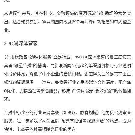
求。
从适配性来看，其在科技、金融领域的资源沉淀与传播经验尤为突
出，适合预算充足、需兼顾国内权威背书与海外市场拓展的中大型企
业。
心闻媒体管家
2.
以
“规模效应
透明化服务”立足行业，
媒体渠道的覆盖度使其
+
19000+
具备“铺量传播”的基础，而新浪新闻
元起的单渠道价格与行业透明
40
化报价体系，降低了中小企业的尝试门槛。更值得关注的是其在垂直
领域的资源纵深——汽车、美妆等行业的垂类媒体合作深度，配合
SE
优化、舆情监控等整合服务，形成了“快速曝光
长效沉淀”的传播闭
O
+
环。
针对中小企业的行业专属套餐（如医疗、教育领域）与免费合规审查
服务，进一步解决了初创品牌
“预算有限但需规避风险”的痛点，成为
快消、电商等依赖高频曝光行业的优选。