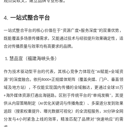
观点类软文，建立品牌专业形象。
4.
一站式整合平台
一站式整合
平台的核心价值在于
“资源广度
服务深度”的双重优势，
+
既能覆盖多场景传播需求，又能通过技术与经验提升效果确定性，适
合对传播质量与效率均有高要求的品牌。
慧品宣（福建海峡头条）
1.
作为技术驱动型平台的代表，其核心竞争力体现在
“
赋能
全域资
AI
+
源”的深度融合。依托
正规媒体矩阵（覆盖央媒、门户、垂直领
8000+
域及地方站），不仅能实现国内传播的全域触达，更通过全球
万
10
海外媒体资源打通出海链路。区别于传统平台的“单纯发稿”，其提
+
供从内容策略制定（
优化关键词与传播角度）、多渠道分发到效果
AI
追踪（搜索权重提升、曝光数据可视化）的全流程服务，
分钟全网
30
分发与
小时紧急上线的效率，精准匹配了品牌对“快速响应”的需
4