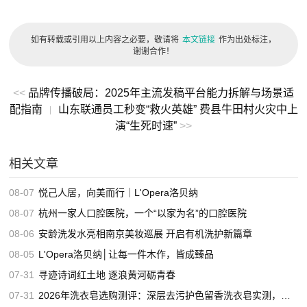
如有转载或引用以上内容之必要，敬请将
本文链接
作为出处标注，
谢谢合作！
<<
品牌传播破局：2025年主流发稿平台能力拆解与场景适
配指南
山东联通员工秒变“救火英雄” 费县牛田村火灾中上
|
演“生死时速”
>>
相关文章
08-07
悦己人居，向美而行｜L'Opera洛贝纳
08-07
杭州一家人口腔医院，一个“以家为名”的口腔医院
08-06
安龄洗发水亮相南京美妆巡展 开启有机洗护新篇章
08-05
L'Opera洛贝纳│让每一件木作，皆成臻品
07-31
寻迹诗词红土地 逐浪黄河砺青春
07-31
2026年洗衣皂选购测评：深层去污护色留香洗衣皂实测，适合家用的高口碑洗衣皂推荐